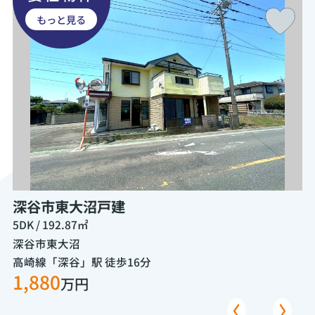
もっと見る
ノ入字後山 JR八高線 折原
深谷市東大沼戸建
5DK / 192.87㎡
- 
深谷市東大沼
練
高崎線「深谷」駅 徒歩16分
西
1,880
2
万円