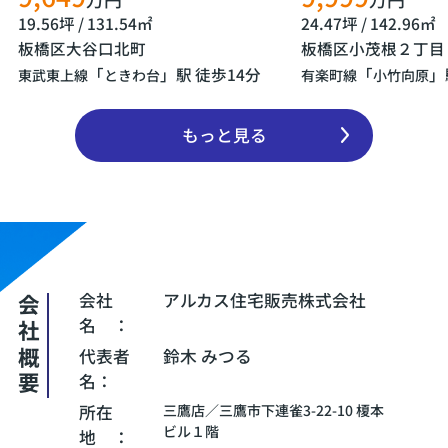
19.56坪 / 131.54㎡
24.47坪 / 142.96㎡
板橋区大谷口北町
板橋区小茂根２丁目
「
」駅 徒歩14分
「
」
東武東上線
ときわ台
有楽町線
小竹向原
もっと見る
会社
アルカス住宅販売株式会社
会社概要
名 ：
代表者
鈴木 みつる
名：
所在
三鷹店／三鷹市下連雀3-22-10 榎本
ビル１階
地 ：