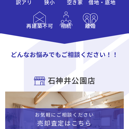
訳アリ
狭小
空き家
借地・底地
再建築不可
相続
離婚
どんなお悩みでもご相談ください！！
石神井公園店
お気軽にご相談ください
売却査定はこちら