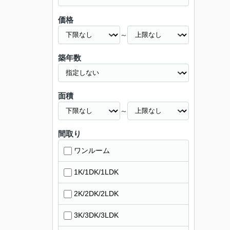
価格
～
築年数
面積
～
間取り
ワンルーム
1K/1DK/1LDK
2K/2DK/2LDK
3K/3DK/3LDK