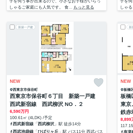
子を伺う事が出来るので、小さなお子様がいらっ
子を伺
しゃるご家庭にも人気です。 食...
もっと見る
しゃる
新築一戸建
新
NEW
NEW
西東京市
保谷町
板橋
西東京市保谷町６丁目 新築一戸建
板橋
西武新宿線 西武柳沢 NO．２
東京
6,590
万円
鉄赤
100.61㎡ (4LDK) /予定
8,899
西武新宿線
「
西武柳沢
」駅 徒歩14分
117.1
西武池袋線
「
ひばりヶ丘
」駅 バス11分 西武バス
有楽