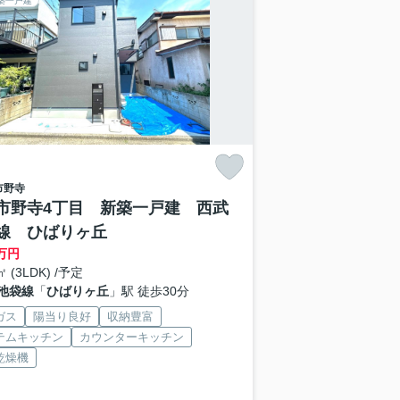
築一戸建
市
野寺
市野寺4丁目 新築一戸建 西武
線 ひばりヶ丘
万円
㎡ (3LDK) /予定
池袋線
「
ひばりヶ丘
」駅 徒歩30分
ガス
陽当り良好
収納豊富
テムキッチン
カウンターキッチン
乾燥機