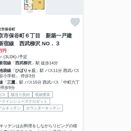
京市
保谷町
京市保谷町６丁目 新築一戸建
新宿線 西武柳沢 NO．３
万円
㎡ (3LDK) /予定
新宿線
「
西武柳沢
」駅 徒歩14分
池袋線
「
ひばりヶ丘
」駅 バス11分 西武バス
谷小学校」 停歩3分
線
「
三鷹
」駅 バス15分 西武バス「中町六丁
 停歩9分
ガス
陽当り良好
収納豊富
ークインシューズクロゼット
テムキッチン
カウンターキッチン
キッチンはお料理をしながらリビングの様