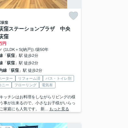
区
荻窪
荻窪ステーションプラザ 中央
荻窪
万円
㎡ (1LDK＋S(納戸)) /築50年
線
「
荻窪
」駅 徒歩2分
線
「
荻窪
」駅 徒歩2分
内線
「
荻窪
」駅 徒歩2分
ベーター
リフォーム済
バス・トイレ別
コニー
フローリング
電気有
キッチンはお料理をしながらリビングの様
う事が出来るので、小さなお子様がいらっ
ご家庭にも人気です。 新...
もっと見る