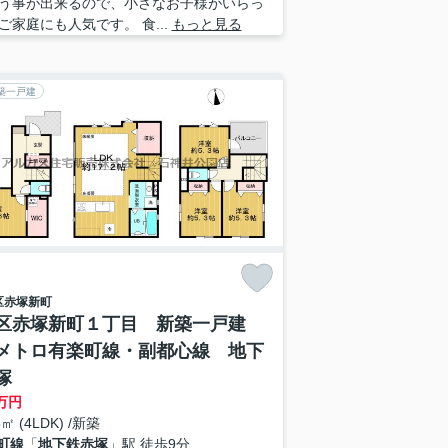
う事が出来るので、小さなお子様がいらっ
ご家庭にも人気です。 食...
もっと見る
築一戸建
区
赤塚新町
区赤塚新町１丁目 新築一戸建
メトロ有楽町線・副都心線 地下
塚
万円
5㎡ (4LDK) /新築
町線
「
地下鉄赤塚
」駅 徒歩9分