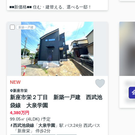
■■新価格■■ 住む・建替える、選べる一邸！
新築一戸建
NEW
新座市
栄
新座市栄２丁目 新築一戸建 西武池
袋線 大泉学園
4,380
万円
99.05㎡ (4LDK) /予定
西武池袋線
「
大泉学園
」駅 バス24分 西武バス
「新座栄」 停歩2分