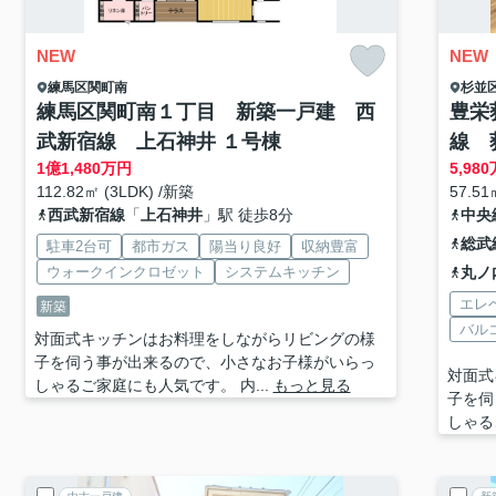
NEW
NEW
練馬区
関町南
杉並
練馬区関町南１丁目 新築一戸建 西
豊栄
武新宿線 上石神井 １号棟
線 
1
億
1,480
万円
5,980
112.82㎡ (3LDK) /新築
57.51
西武新宿線
「
上石神井
」駅 徒歩8分
中央
総武
駐車2台可
都市ガス
陽当り良好
収納豊富
ウォークインクロゼット
システムキッチン
丸ノ
エレ
新築
バル
対面式キッチンはお料理をしながらリビングの様
子を伺う事が出来るので、小さなお子様がいらっ
対面式
しゃるご家庭にも人気です。 内...
もっと見る
子を伺
しゃる