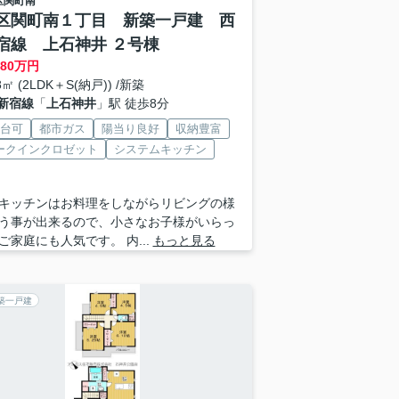
区
関町南
区関町南１丁目 新築一戸建 西
宿線 上石神井 ２号棟
480
万円
8㎡ (2LDK＋S(納戸)) /新築
新宿線
「
上石神井
」駅 徒歩8分
2台可
都市ガス
陽当り良好
収納豊富
ークインクロゼット
システムキッチン
キッチンはお料理をしながらリビングの様
う事が出来るので、小さなお子様がいらっ
ご家庭にも人気です。 内...
もっと見る
築一戸建