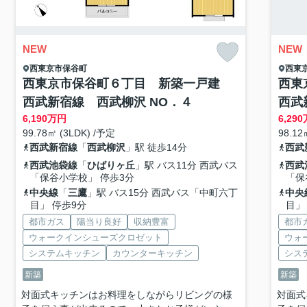
NEW
NEW
西東京市
保谷町
西東
西東京市保谷町６丁目 新築一戸建
西東
西武新宿線 西武柳沢 NO．４
西武
6,190
万円
6,290
99.78㎡ (3LDK) /予定
98.12
西武新宿線
「
西武柳沢
」駅 徒歩14分
西武
西武池袋線
「
ひばりヶ丘
」駅 バス11分 西武バス
西武
「保谷小学校」 停歩3分
「保
中央線
「
三鷹
」駅 バス15分 西武バス「中町六丁
中央
目」 停歩9分
目」
都市ガス
陽当り良好
収納豊富
都市
ウォークインシューズクロゼット
ウォ
システムキッチン
カウンターキッチン
シス
新築
新築
対面式キッチンはお料理をしながらリビングの様
対面式