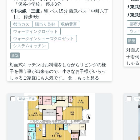
「保谷小学校」 停歩3分
東武
中央線
「
三鷹
」駅 バス15分 西武バス「中町六丁
東武
目」 停歩9分
都市
都市ガス
陽当り良好
収納豊富
ウォ
ウォークインクロゼット
ウォークインシューズクロゼット
新築
システムキッチン
対面式
新築
子を伺
しゃる
対面式キッチンはお料理をしながらリビングの様
子を伺う事が出来るので、小さなお子様がいらっ
しゃるご家庭にも人気です。 食...
もっと見る
新築一戸建
中