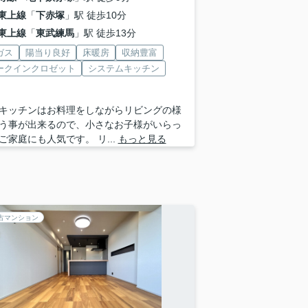
東上線
「
下赤塚
」駅 徒歩10分
東上線
「
東武練馬
」駅 徒歩13分
ガス
陽当り良好
床暖房
収納豊富
ークインクロゼット
システムキッチン
キッチンはお料理をしながらリビングの様
う事が出来るので、小さなお子様がいらっ
ご家庭にも人気です。 リ...
もっと見る
古マンション