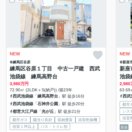
中古一戸建
新
NEW
NEW
練馬区
谷原
新座
練馬区谷原１丁目 中古一戸建 西武
新座
池袋線 練馬高野台
池袋
3,980
万円
2,980
72.90㎡ (2LDK＋S(納戸)) /築23年
63.69
西武池袋線
「
練馬高野台
」駅 徒歩16分
西武
西武池袋線
「
石神井公園
」駅 徒歩20分
都市
都営大江戸線
「
光が丘
」駅 徒歩21分
シス
浴室
都市ガス
陽当り良好
収納豊富
浴室乾燥機
浴室１坪以上
バス・トイレ別
新築