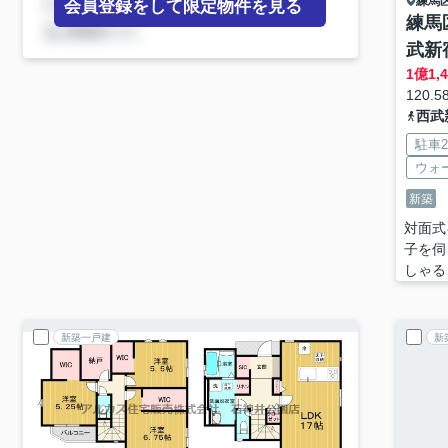
練馬
会員登録をして限定物件を見る
練馬
武新
1
億
1,
120.5
西武
駐車
ウォ
新築
対面式
子を伺
しゃる
新築一戸建
新