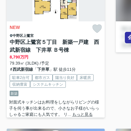
NEW
中野区
上鷺宮
中野区上鷺宮５丁目 新築一戸建 西
武新宿線 下井草 Ｂ号棟
8,790
万円
79.39㎡ (3LDK) /予定
西武新宿線
「
下井草
」駅 徒歩11分
駐車2台可
都市ガス
陽当り良好
床暖房
収納豊富
システムキッチン
新築
対面式キッチンはお料理をしながらリビングの様
子を伺う事が出来るので、小さなお子様がいらっ
しゃるご家庭にも人気です。 リ...
もっと見る