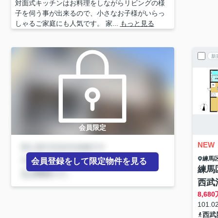
対面式キッチンはお料理をしながらリビングの様
子を伺う事が出来るので、小さなお子様がいらっ
しゃるご家庭にも人気です。 家...
もっと見る
新
会員限定
NEW
練馬
会員登録をして限定物件を見る
練馬
西武
8,680
101.0
西武