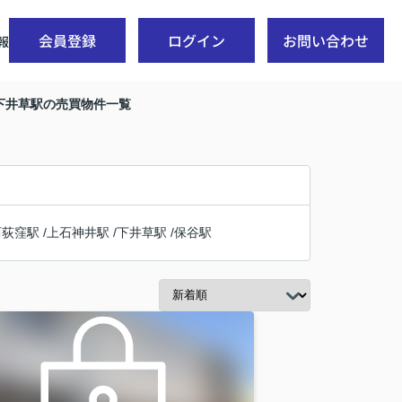
会員登録
ログイン
お問い合わせ
報
下井草駅の売買物件一覧
西荻窪駅
/
上石神井駅
/
下井草駅
/
保谷駅