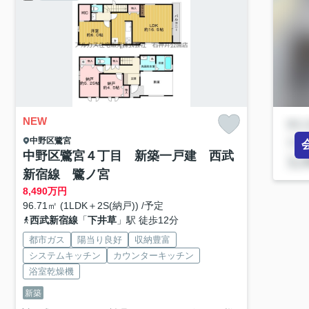
NEW
中野区
鷺宮
中野区鷺宮４丁目 新築一戸建 西武
新宿線 鷺ノ宮
8,490
万円
96.71㎡ (1LDK＋2S(納戸)) /予定
西武新宿線
「
下井草
」駅 徒歩12分
都市ガス
陽当り良好
収納豊富
システムキッチン
カウンターキッチン
浴室乾燥機
新築