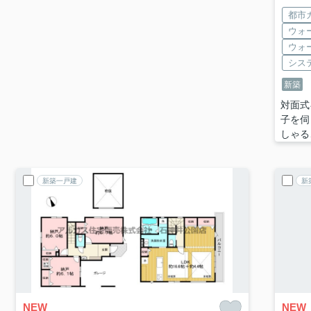
都市
ウォ
ウォ
シス
新築
対面式
子を伺
しゃる
新築一戸建
新
NEW
NEW