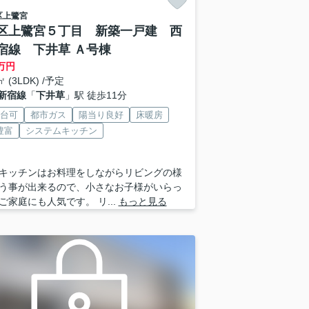
区
上鷺宮
区上鷺宮５丁目 新築一戸建 西
宿線 下井草 Ａ号棟
万円
㎡ (3LDK) /予定
新宿線
「
下井草
」駅 徒歩11分
2台可
都市ガス
陽当り良好
床暖房
豊富
システムキッチン
キッチンはお料理をしながらリビングの様
う事が出来るので、小さなお子様がいらっ
ご家庭にも人気です。 リ...
もっと見る