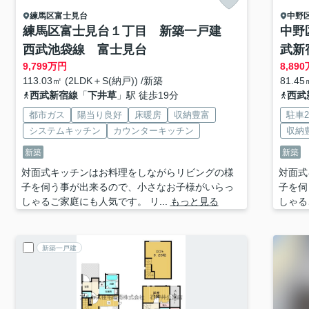
練馬区
富士見台
中野
練馬区富士見台１丁目 新築一戸建
中野
西武池袋線 富士見台
武新
9,799
万円
8,890
113.03㎡ (2LDK＋S(納戸)) /新築
81.45
西武新宿線
「
下井草
」駅 徒歩19分
西武
都市ガス
陽当り良好
床暖房
収納豊富
駐車
システムキッチン
カウンターキッチン
収納
新築
新築
対面式キッチンはお料理をしながらリビングの様
対面式
子を伺う事が出来るので、小さなお子様がいらっ
子を伺
しゃるご家庭にも人気です。 リ...
もっと見る
しゃる
新築一戸建