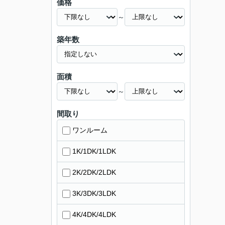
価格
～
築年数
面積
～
間取り
ワンルーム
1K/1DK/1LDK
2K/2DK/2LDK
3K/3DK/3LDK
4K/4DK/4LDK