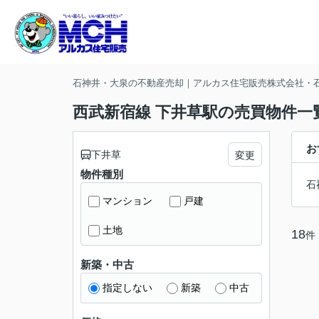
石神井・大泉の不動産売却｜アルカス住宅販売株式会社・
西武新宿線 下井草駅の売買物件一
お
下井草
変更
物件種別
石
マンション
戸建
土地
18
件
新築・中古
指定しない
新築
中古