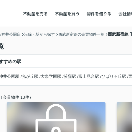
不動産を売る
不動産を買う
物件を借りる
会社情
西武新宿線 
石神井公園店
沿線・駅から探す
西武新宿線の売買物件一覧
覧
すすめの駅
神井公園駅
/
光が丘駅
/
大泉学園駅
/
荻窪駅
/
富士見台駅
/
ひばりヶ丘駅
/
（会員物件 13件）