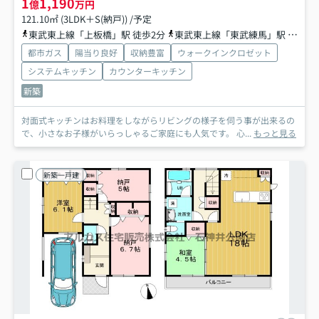
1
1,190
億
万円
121.10㎡ (3LDK＋S(納戸)) /予定
東武東上線「上板橋」駅 徒歩2分
東武東上線「東武練馬」駅 徒歩18分
都市ガス
陽当り良好
収納豊富
ウォークインクロゼット
システムキッチン
カウンターキッチン
新築
対面式キッチンはお料理をしながらリビングの様子を伺う事が出来るの
で、小さなお子様がいらっしゃるご家庭にも人気です。 心...
もっと見る
新築一戸建