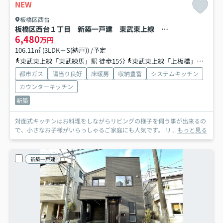
NEW
板橋区西台
板橋区西台１丁目 新築一戸建 東武東上線 東武練馬
6,480
万円
106.11㎡ (3LDK＋S(納戸)) /予定
東武東上線「東武練馬」駅 徒歩15分
東武東上線「上板橋」駅 徒歩18分
都市ガス
陽当り良好
床暖房
収納豊富
システムキッチン
カウンターキッチン
新築
対面式キッチンはお料理をしながらリビングの様子を伺う事が出来るの
で、小さなお子様がいらっしゃるご家庭にも人気です。 リ...
もっと見る
新築一戸建