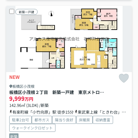
新築一戸建
NEW
板橋区小茂根
板橋区小茂根２丁目 新築一戸建 東京メトロ有楽町線・副都心線 小竹向原
9,999
万円
142.96㎡ (3LDK) /新築
有楽町線「小竹向原」駅 徒歩15分
東武東上線「ときわ台」駅 徒歩14分
駐車2台可
都市ガス
陽当り良好
床暖房
収納豊富
ウォークインクロゼット
新築