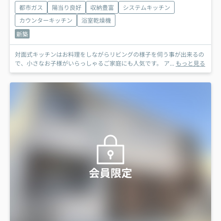
都市ガス
陽当り良好
収納豊富
システムキッチン
カウンターキッチン
浴室乾燥機
新築
対面式キッチンはお料理をしながらリビングの様子を伺う事が出来るの
で、小さなお子様がいらっしゃるご家庭にも人気です。 ア...
もっと見る
会員限定