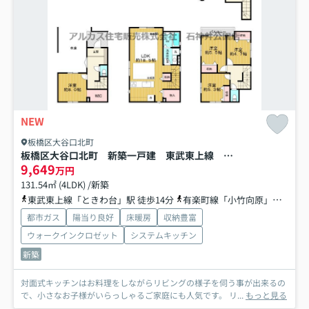
NEW
板橋区大谷口北町
板橋区大谷口北町 新築一戸建 東武東上線 ときわ台
9,649
万円
131.54㎡ (4LDK) /新築
東武東上線「ときわ台」駅 徒歩14分
有楽町線「小竹向原」駅 徒歩15分
都市ガス
陽当り良好
床暖房
収納豊富
ウォークインクロゼット
システムキッチン
新築
対面式キッチンはお料理をしながらリビングの様子を伺う事が出来るの
で、小さなお子様がいらっしゃるご家庭にも人気です。 リ...
もっと見る