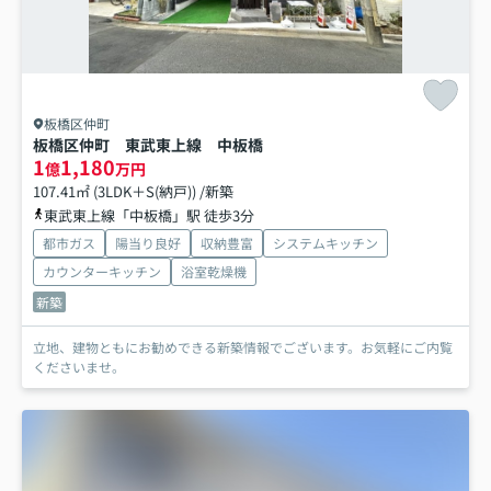
板橋区仲町
板橋区仲町 東武東上線 中板橋
1
1,180
億
万円
107.41㎡ (3LDK＋S(納戸)) /新築
東武東上線「中板橋」駅 徒歩3分
都市ガス
陽当り良好
収納豊富
システムキッチン
カウンターキッチン
浴室乾燥機
新築
立地、建物ともにお勧めできる新築情報でございます。お気軽にご内覧
くださいませ。