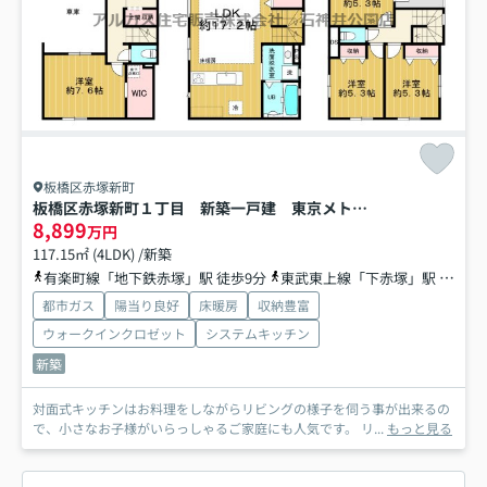
板橋区赤塚新町
板橋区赤塚新町１丁目 新築一戸建 東京メトロ有楽町線・副都心線 地下鉄赤塚
8,899
万円
117.15㎡ (4LDK) /新築
有楽町線「地下鉄赤塚」駅 徒歩9分
東武東上線「下赤塚」駅 徒歩10分
都市ガス
陽当り良好
床暖房
収納豊富
ウォークインクロゼット
システムキッチン
新築
対面式キッチンはお料理をしながらリビングの様子を伺う事が出来るの
で、小さなお子様がいらっしゃるご家庭にも人気です。 リ...
もっと見る