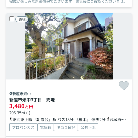
完成が楽しみな新築情報でございます。お気軽にご確認くださいませ。
売地
新座市畑中
新座市畑中3丁目 売地
3,480
万円
206.35㎡ (-)
東武東上線「朝霞台」駅 バス13分 「榎木」 停歩2分
武蔵野線「北朝霞」駅 バス13分 「榎木」 停歩2分
プロパンガス
電気有
陽当り良好
公共下水