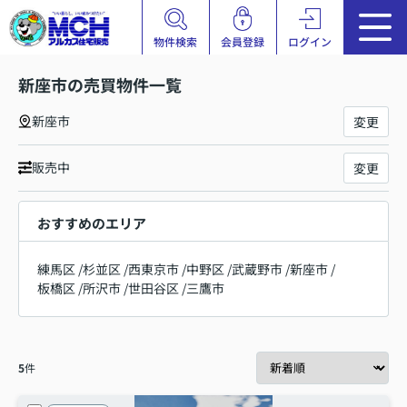
物件検索
会員登録
ログイン
新座市の売買物件一覧
新座市
変更
販売中
変更
おすすめのエリア
練馬区
/
杉並区
/
西東京市
/
中野区
/
武蔵野市
/
新座市
/
板橋区
/
所沢市
/
世田谷区
/
三鷹市
5
件