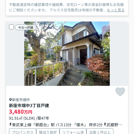
不動産選定時の確認事項や諸経費、住宅ローン等の資金計画等もお気軽
にご相談くださいませ。 アルカス住宅販売は地域の不動産...
もっと見る
中古一戸建
新座市畑中
新座市畑中3丁目戸建
3,480
万円
91.91㎡ (5LDK) /築47年
東武東上線「朝霞台」駅 バス13分 「榎木」 停歩2分
武蔵野線「北朝霞」駅 バス13分 「榎木」 停歩2分
プロパンガス
陽当り良好
リフォーム済
浴室１坪以上