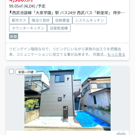
99.05㎡ (4LDK) /予定
西武池袋線「大泉学園」駅 バス24分 西武バス「新座栄」 停歩2分
都市ガス
陽当り良好
収納豊富
システムキッチン
カウンターキッチン
浴室乾燥機
新築
リビングイン階段なので、リビングにいながら家族の出入りを把握出
来、コミュニケーションに役立てる事が出来ます。 対面式...
もっと見る
新築一戸建