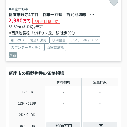
新座市野寺
新座市野寺4丁目 新築一戸建 西武池袋線 ひばりヶ丘
2,980
万円
7月31日 値下げ
63.69㎡ (3LDK) /予定
西武池袋線「ひばりヶ丘」駅 徒歩30分
都市ガス
陽当り良好
収納豊富
システムキッチン
カウンターキッチン
浴室乾燥機
新築
新座市の掲載物件の価格相場
価格相場
空室件数
-
-
1R～1K
-
-
1DK～1LDK
-
-
2K～2LDK
2980万円
1室
3K～3LDK