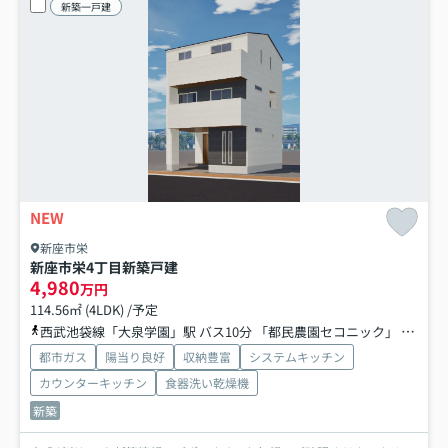
新築一戸建
NEW
新座市栄
新座市栄4丁目新築戸建
4,980
万円
114.56㎡ (4LDK) /予定
西武池袋線「大泉学園」駅 バス10分 「都民農園セコニック」 停歩3分
都市ガス
陽当り良好
収納豊富
システムキッチン
カウンターキッチン
食器洗い乾燥機
新築