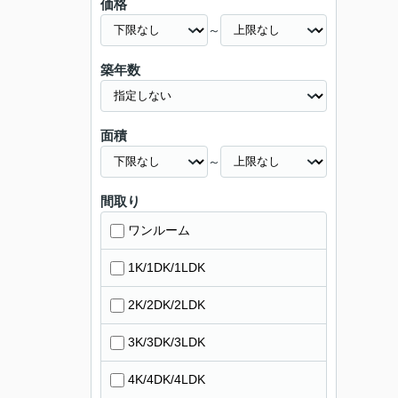
価格
～
築年数
面積
～
間取り
ワンルーム
1K/1DK/1LDK
2K/2DK/2LDK
3K/3DK/3LDK
4K/4DK/4LDK