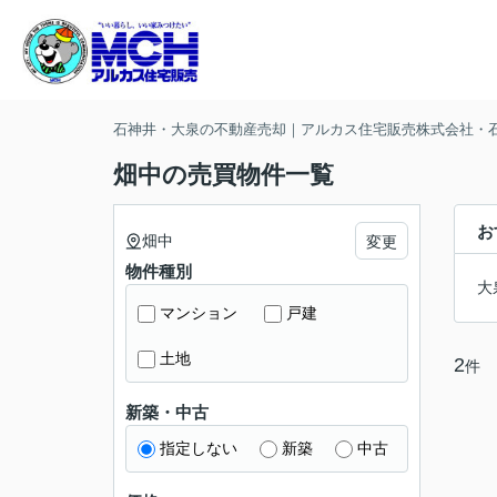
石神井・大泉の不動産売却｜アルカス住宅販売株式会社・
畑中の売買物件一覧
お
畑中
変更
物件種別
大
マンション
戸建
土地
2
件
新築・中古
指定しない
新築
中古