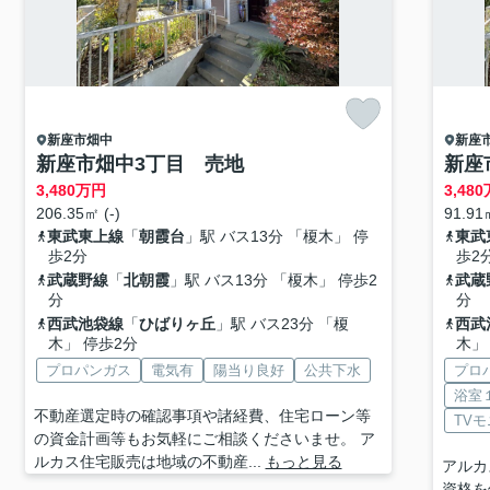
新座市
畑中
新座
新座市畑中3丁目 売地
新座
3,480
万円
3,480
206.35㎡ (-)
91.91
東武東上線
「
朝霞台
」駅 バス13分 「榎木」 停
東武
歩2分
歩2
武蔵野線
「
北朝霞
」駅 バス13分 「榎木」 停歩2
武蔵
分
分
西武池袋線
「
ひばりヶ丘
」駅 バス23分 「榎
西武
木」 停歩2分
木」
プロパンガス
電気有
陽当り良好
公共下水
プロ
浴室
不動産選定時の確認事項や諸経費、住宅ローン等
TV
の資金計画等もお気軽にご相談くださいませ。 ア
ルカス住宅販売は地域の不動産...
もっと見る
アルカ
資格を