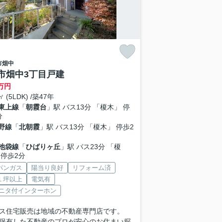
市
畑中
市畑中3丁目戸建
万円
㎡ (5LDK) /築47年
東上線
「
朝霞台
」駅 バス13分 「榎木」 停
分
野線
「
北朝霞
」駅 バス13分 「榎木」 停歩2
池袋線
「
ひばりヶ丘
」駅 バス23分 「榎
 停歩2分
パンガス
陽当り良好
リフォーム済
１坪以上
電気有
モニタ付インターホン
ス住宅販売は地域の不動産専門店です。
保有した不動産のプロが安心のお住まい探