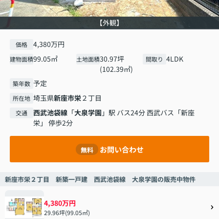
【外観】
4,380万円
価格
99.05㎡
30.97坪
4LDK
建物面積
土地面積
間取り
(102.39㎡)
予定
築年数
埼玉県
新座市
栄
２丁目
所在地
西武池袋線
「
大泉学園
」駅 バス24分 西武バス「新座
交通
栄」 停歩2分
お問い合わせ
無料
新座市栄２丁目 新築一戸建 西武池袋線 大泉学園の販売中物件
4,380万円
29.96坪(99.05㎡)