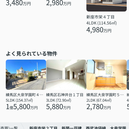
3,480
2,980
万円
万円
新座市栄４丁目
4LDK (114.56㎡)
4,980
万円
よく見られている物件
練馬区大泉学園町４丁目
練馬区石神井台１丁目
練馬区大泉学園町５丁目
5LDK (154.37㎡)
3LDK (72.90㎡)
2LDK (67.04㎡)
4
1
5,800
5,880
2,780
億
万円
万円
万円
売買)一覧
新座市栄２丁目 新築一戸建 西武池袋線 大泉学園