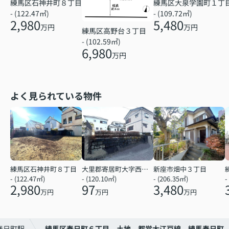
練馬区石神井町８丁目
練馬区大泉学園町１丁
- (122.47㎡)
- (109.72㎡)
2,980
5,480
万円
万円
練馬区高野台３丁目
- (102.59㎡)
6,980
万円
よく見られている物件
練馬区石神井町８丁目
大里郡寄居町大字西ノ入
新座市畑中３丁目
- (122.47㎡)
- (120.10㎡)
- (206.35㎡)
-
2,980
97
3,480
万円
万円
万円
春日町駅
練馬区春日町６丁目 土地 都営大江戸線 練馬春日町