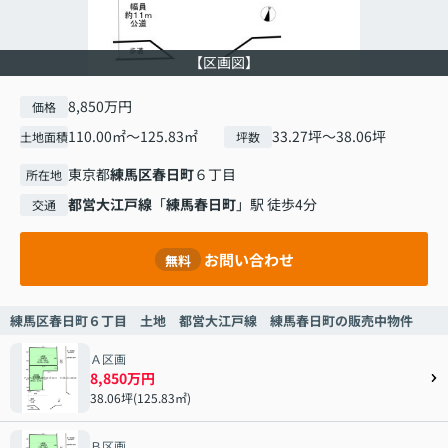
【区画図】
8,850万円
価格
110.00㎡～125.83㎡
33.27坪～38.06坪
土地面積
坪数
東京都
練馬区
春日町
６丁目
所在地
都営大江戸線
「
練馬春日町
」駅 徒歩4分
交通
お問い合わせ
無料
練馬区春日町６丁目 土地 都営大江戸線 練馬春日町の販売中物件
Ａ区画
8,850万円
38.06坪(125.83㎡)
Ｂ区画