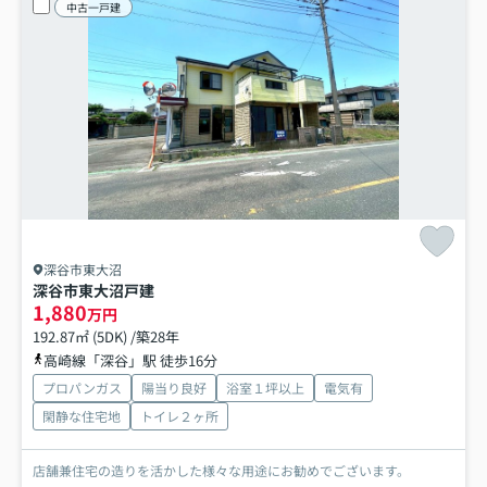
中古一戸建
深谷市東大沼
深谷市東大沼戸建
1,880
万円
192.87㎡ (5DK) /築28年
高崎線「深谷」駅 徒歩16分
プロパンガス
陽当り良好
浴室１坪以上
電気有
閑静な住宅地
トイレ２ヶ所
店舗兼住宅の造りを活かした様々な用途にお勧めでございます。