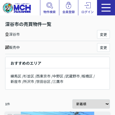
物件検索
会員登録
ログイン
深谷市の売買物件一覧
深谷市
変更
販売中
変更
おすすめのエリア
練馬区
/
杉並区
/
西東京市
/
中野区
/
武蔵野市
/
板橋区
/
新座市
/
所沢市
/
世田谷区
/
三鷹市
1
件