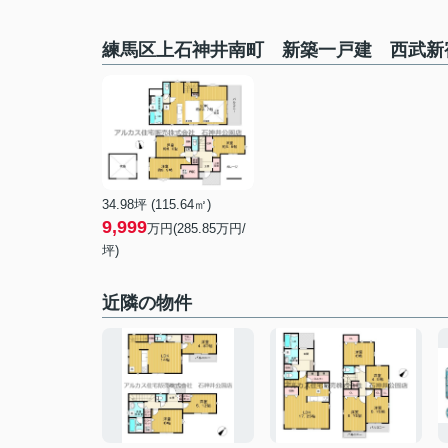
練馬区上石神井南町 新築一戸建 西武新
34.98坪 (115.64㎡)
9,999
万円(285.85万円/
坪)
近隣の物件