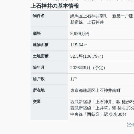
上石神井の基本情報
物件名
練馬区上石神井南町 新築一戸建
新宿線 上石神井
価格
9,999万円
建物面積
115.64㎡
土地面積
32.3坪(106.79㎡)
築年月
2026年9月（予定）
総戸数
1戸
所在地
東京都
練馬区
上石神井南町
交通
西武新宿線
「
上石神井
」駅 徒歩8
西武新宿線
「
上井草
」駅 徒歩15
中央線
「
西荻窪
」駅 徒歩30分