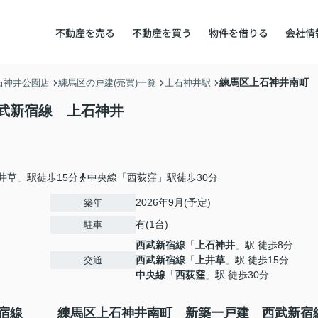
不動産を売る
不動産を買う
物件を借りる
会社情
練馬区上石神井南町
石神井公園店
練馬区の戸建(売買)一覧
上石神井駅
武新宿線 上石神井
井草」駅徒歩15分
中央線「西荻窪」駅徒歩30分
2026年9月(予定)
築年
有(1台)
駐車
西武新宿線
「
上石神井
」駅 徒歩8分
西武新宿線
「
上井草
」駅 徒歩15分
交通
中央線
「
西荻窪
」駅 徒歩30分
新宿線
練馬区上石神井南町 新築一戸建 西武新