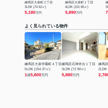
練馬区大泉町２丁目
練馬区大泉町１丁目
3LDK (74.92㎡)
4LDK (101.85㎡)
5
5,180
5,890
7
万円
万円
よく見られている物件
練馬区大泉学園町４丁目
練馬区石神井台１丁目
練馬
5LDK (154.37㎡)
3LDK (72.90㎡)
2LDK 
1
5,800
5,880
2,78
億
万円
万円