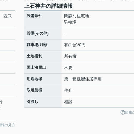
上石神井の詳細情報
 西武
設備条件
閑静な住宅地
駐輪場
設備(その他)
-
駐車場/月額
有(1台)/0円
土地権利
所有権
国土法届出
不要
用途地域
第一種低層住居専用
取引態様
仲介
分
引渡し
相談
分
情報
情報の見方