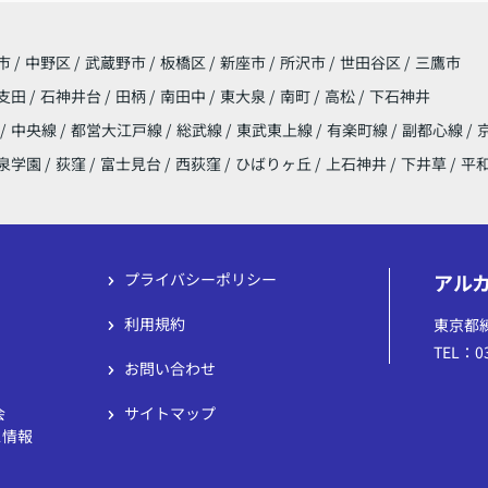
市
/
中野区
/
武蔵野市
/
板橋区
/
新座市
/
所沢市
/
世田谷区
/
三鷹市
支田
/
石神井台
/
田柄
/
南田中
/
東大泉
/
南町
/
高松
/
下石神井
/
中央線
/
都営大江戸線
/
総武線
/
東武東上線
/
有楽町線
/
副都心線
/
泉学園
/
荻窪
/
富士見台
/
西荻窪
/
ひばりヶ丘
/
上石神井
/
下井草
/
平
プライバシーポリシー
アル
利用規約
東京都練
TEL：03
お問い合わせ
会
サイトマップ
ス情報