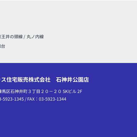
京王井の頭線
/
丸ノ内線
和台
カス住宅販売株式会社 石神井公園店
馬区石神井町３丁目２０－２０ SKビル 2F
-5923-1345 / FAX：03-5923-1344