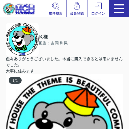
物件検索
会員登録
ログイン
Ｋ様
担当：吉岡 利晃
色々ありがとうございました。本当に購入できるとは思いません
でした。
大事に住みます！
1
/
1