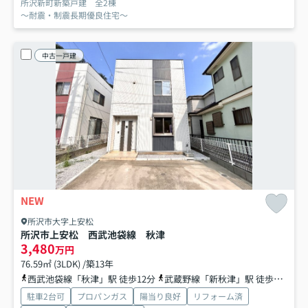
所沢新町新築戸建 全2棟
～耐震・制震長期優良住宅～
中古一戸建
NEW
所沢市大字上安松
所沢市上安松 西武池袋線 秋津
3,480
万円
76.59㎡ (3LDK) /築13年
西武池袋線「秋津」駅 徒歩12分
武蔵野線「新秋津」駅 徒歩12分
駐車2台可
プロパンガス
陽当り良好
リフォーム済