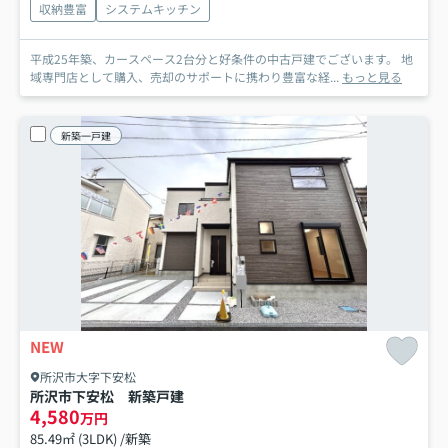
収納豊富
システムキッチン
平成25年築、カースペース2台分と好条件の中古戸建でございます。 地
域専門店として購入、売却のサポートに携わり豊富な経...
もっと見る
新築一戸建
NEW
所沢市大字下安松
所沢市下安松 新築戸建
4,580
万円
85.49㎡ (3LDK) /新築