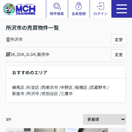
物件検索
会員登録
ログイン
所沢市の売買物件一覧
所沢市
変更
3K,3DK,3LDK,販売中
変更
おすすめのエリア
練馬区
/
杉並区
/
西東京市
/
中野区
/
板橋区
/
武蔵野市
/
新座市
/
所沢市
/
世田谷区
/
三鷹市
3
件