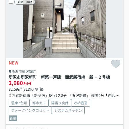
新築一戸建
NEW
所沢市所沢新町
所沢市所沢新町 新築一戸建 西武新宿線 新所沢
２号棟
2,980
万円
82.59㎡ (3LDK) /新築
西武新宿線「新所沢」駅 バス8分 「所沢新町」 停歩2分
西武池袋線「小手指」駅 バス15分 西武バス「所沢新田」 停歩5分
駐車2台可
都市ガス
陽当り良好
収納豊富
ウォークインクロゼット
システムキッチン
新築