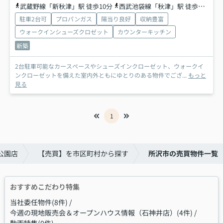
武蔵野線「新秋津」駅 徒歩10分
西武池袋線「秋津」駅 徒歩12分
駐車2台可
プロパンガス
陽当り良好
収納豊富
ウォークインシューズクロゼット
カウンターキッチン
新築
2台駐車可能なカースペースやシューズインクローゼット、ウォークイ
ンクローゼットを備えた室内外ともにゆとりのある物件でござ...
もっと
見る
1
公園店
【売買】を市区町村から探す
所沢市の売買物件一覧
おすすめこだわり特集
当社委任物件(8件)
今週の現地販売会＆オープンハウス情報（石神井店）(4件)
動画特集(0件)