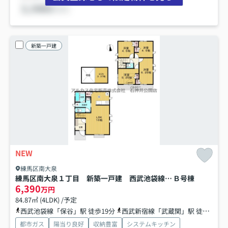
新築一戸建
NEW
練馬区南大泉
練馬区南大泉１丁目 新築一戸建 西武池袋線 保谷
Ｂ号棟
6,390
万円
84.87㎡ (4LDK) /予定
西武池袋線「保谷」駅 徒歩19分
西武新宿線「武蔵関」駅 徒歩19分
都市ガス
陽当り良好
収納豊富
システムキッチン