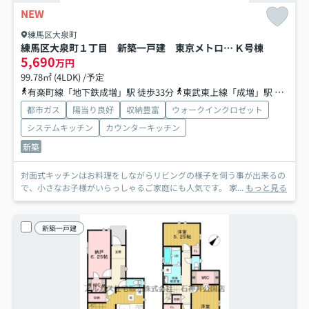
NEW
練馬区大泉町
練馬区大泉町１丁目 新築一戸建 東京メトロ有楽町線・副都心線 地下鉄成増
Ｋ号棟
5,690
万円
99.78㎡ (4LDK) /予定
有楽町線「地下鉄成増」駅 徒歩33分
東武東上線「成増」駅 バス15分 東武バス「南大和」 停歩6分
都市ガス
陽当り良好
収納豊富
ウォークインクロゼット
システムキッチン
カウンターキッチン
新築
対面式キッチンはお料理をしながらリビングの様子を伺う事が出来るの
で、小さなお子様がいらっしゃるご家庭にも人気です。 家...
もっと見る
新築一戸建