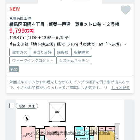
NEW
練馬区田柄
練馬区田柄４丁目 新築一戸建 東京メトロ有楽町線・副都心線 地下鉄赤塚
２号棟
9,799
万円
108.47㎡ (1LDK＋2S(納戸)) /新築
有楽町線「地下鉄赤塚」駅 徒歩10分
東武東上線「下赤塚」駅 徒歩11分
都市ガス
陽当り良好
床暖房
収納豊富
ウォークインクロゼット
システムキッチン
新築
対面式キッチンはお料理をしながらリビングの様子を伺う事が出来るの
で、小さなお子様がいらっしゃるご家庭にも人気です。 リ...
もっと見る
新築一戸建