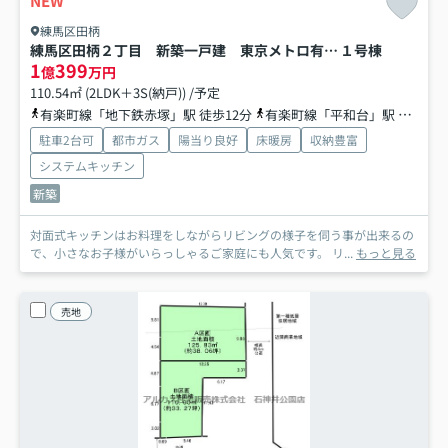
NEW
練馬区田柄
練馬区田柄２丁目 新築一戸建 東京メトロ有楽町線・副都心線 平和台
１号棟
1
399
億
万円
110.54㎡ (2LDK＋3S(納戸)) /予定
有楽町線「地下鉄赤塚」駅 徒歩12分
有楽町線「平和台」駅 徒歩15分
駐車2台可
都市ガス
陽当り良好
床暖房
収納豊富
システムキッチン
新築
対面式キッチンはお料理をしながらリビングの様子を伺う事が出来るの
で、小さなお子様がいらっしゃるご家庭にも人気です。 リ...
もっと見る
売地