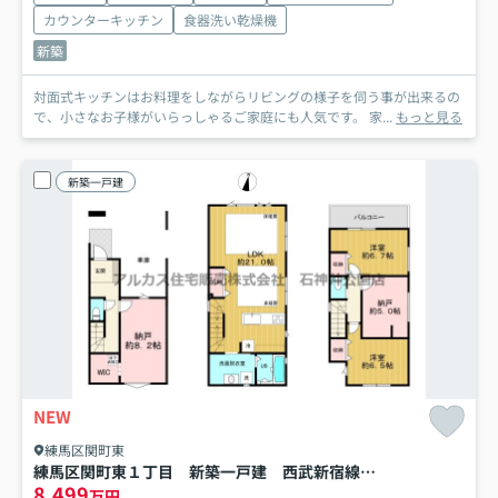
カウンターキッチン
食器洗い乾燥機
新築
対面式キッチンはお料理をしながらリビングの様子を伺う事が出来るの
で、小さなお子様がいらっしゃるご家庭にも人気です。 家...
もっと見る
新築一戸建
NEW
練馬区関町東
練馬区関町東１丁目 新築一戸建 西武新宿線 上石神井
8,499
万円