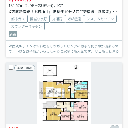
134.57㎡ (2LDK＋2S(納戸)) /予定
西武新宿線「上石神井」駅 徒歩10分
西武新宿線「武蔵関」駅 徒歩10分
都市ガス
陽当り良好
床暖房
収納豊富
システムキッチン
カウンターキッチン
新築
対面式キッチンはお料理をしながらリビングの様子を伺う事が出来るの
で、小さなお子様がいらっしゃるご家庭にも人気です。 リ...
もっと見る
新築一戸建