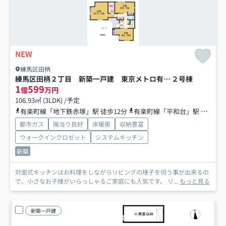
NEW
練馬区田柄
練馬区田柄２丁目 新築一戸建 東京メトロ有楽町線・副都心線 平和台
２号棟
1
599
億
万円
106.93㎡ (3LDK) /予定
有楽町線「地下鉄赤塚」駅 徒歩12分
有楽町線「平和台」駅 徒歩15分
都市ガス
陽当り良好
床暖房
収納豊富
ウォークインクロゼット
システムキッチン
新築
対面式キッチンはお料理をしながらリビングの様子を伺う事が出来るの
で、小さなお子様がいらっしゃるご家庭にも人気です。 リ...
もっと見る
新築一戸建