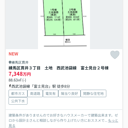
NEW
練馬区貫井
練馬区貫井３丁目 土地 西武池袋線 富士見台
２号棟
7,348
万円
88.63㎡ (-)
西武池袋線「富士見台」駅 徒歩8分
都市ガス
南道路
電気有
陽当り良好
閑静な住宅地
公共下水
建築条件がありませんのでお好きなハウスメーカーで建築出来ます。ゼ
ロから設計士さんと相談しながら作り上げたい方におススメで...
もっと
見る