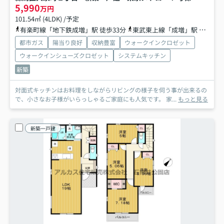
5,990
万円
101.54㎡ (4LDK) /予定
有楽町線「地下鉄成増」駅 徒歩33分
東武東上線「成増」駅 バス15分 東武バス「南大和」 停歩6分
都市ガス
陽当り良好
収納豊富
ウォークインクロゼット
ウォークインシューズクロゼット
システムキッチン
新築
対面式キッチンはお料理をしながらリビングの様子を伺う事が出来るの
で、小さなお子様がいらっしゃるご家庭にも人気です。 家...
もっと見る
新築一戸建