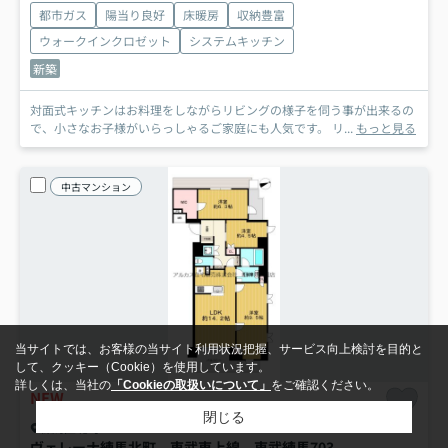
都市ガス
陽当り良好
床暖房
収納豊富
ウォークインクロゼット
システムキッチン
新築
対面式キッチンはお料理をしながらリビングの様子を伺う事が出来るの
で、小さなお子様がいらっしゃるご家庭にも人気です。 リ...
もっと見る
中古マンション
当サイトでは、お客様の当サイト利用状況把握、サービス向上検討を目的と
して、クッキー（Cookie）を使用しています。
詳しくは、当社の
「Cookieの取扱いについて」
をご確認ください。
NEW
閉じる
練馬区北町
ヴェレーナ練馬北町 東武東上線 東武練馬
703