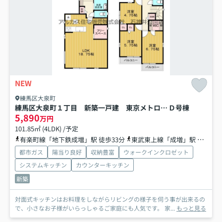
NEW
練馬区大泉町
練馬区大泉町１丁目 新築一戸建 東京メトロ有楽町線・副都心線 地下鉄成増
Ｄ号棟
5,890
万円
101.85㎡ (4LDK) /予定
有楽町線「地下鉄成増」駅 徒歩33分
東武東上線「成増」駅 バス15分 東武バス「南大和」 停歩6分
都市ガス
陽当り良好
収納豊富
ウォークインクロゼット
システムキッチン
カウンターキッチン
新築
対面式キッチンはお料理をしながらリビングの様子を伺う事が出来るの
で、小さなお子様がいらっしゃるご家庭にも人気です。 家...
もっと見る