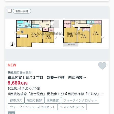
新築一戸建
NEW
練馬区富士見台
練馬区富士見台１丁目 新築一戸建 西武池袋線 富士見台
8,680
万円
101.02㎡ (4LDK) /予定
西武池袋線「富士見台」駅 徒歩11分
西武新宿線「下井草」駅 徒歩12分
都市ガス
陽当り良好
収納豊富
ウォークインクロゼット
ウォークインシューズクロゼット
システムキッチン
新築