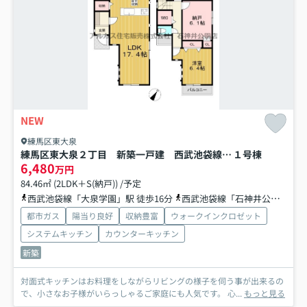
NEW
練馬区東大泉
練馬区東大泉２丁目 新築一戸建 西武池袋線 大泉学園
１号棟
6,480
万円
84.46㎡ (2LDK＋S(納戸)) /予定
西武池袋線「大泉学園」駅 徒歩16分
西武池袋線「石神井公園」駅 バス7分 西武バス「三原台中学校（東京都）」 停歩3分
都市ガス
陽当り良好
収納豊富
ウォークインクロゼット
システムキッチン
カウンターキッチン
新築
対面式キッチンはお料理をしながらリビングの様子を伺う事が出来るの
で、小さなお子様がいらっしゃるご家庭にも人気です。 心...
もっと見る