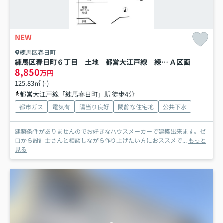
NEW
練馬区春日町
練馬区春日町６丁目 土地 都営大江戸線 練馬春日町
Ａ区画
8,850
万円
125.83㎡ (-)
都営大江戸線「練馬春日町」駅 徒歩4分
都市ガス
電気有
陽当り良好
閑静な住宅地
公共下水
建築条件がありませんのでお好きなハウスメーカーで建築出来ます。ゼ
ロから設計士さんと相談しながら作り上げたい方におススメで...
もっと
見る