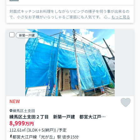
対面式キッチンはお料理をしながらリビングの様子を伺う事が出来るの
で、小さなお子様がいらっしゃるご家庭にも人気です。 心...
もっと見る
新築一戸建
NEW
練馬区土支田
練馬区土支田２丁目 新築一戸建 都営大江戸線 光が丘
8,999
万円
112.61㎡ (3LDK＋S(納戸)) /予定
都営大江戸線「光が丘」駅 徒歩15分