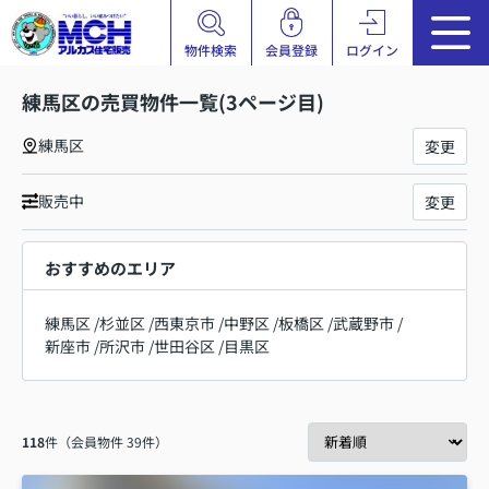
物件検索
会員登録
ログイン
練馬区の売買物件一覧(3ページ目)
練馬区
変更
販売中
変更
おすすめのエリア
練馬区
/
杉並区
/
西東京市
/
中野区
/
板橋区
/
武蔵野市
/
新座市
/
所沢市
/
世田谷区
/
目黒区
118
件（会員物件 39件）