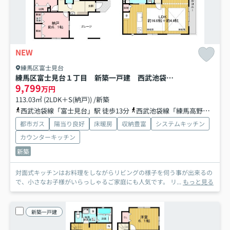
NEW
練馬区富士見台
練馬区富士見台１丁目 新築一戸建 西武池袋線 富士見台
9,799
万円
113.03㎡ (2LDK＋S(納戸)) /新築
西武池袋線「富士見台」駅 徒歩13分
西武池袋線「練馬高野台」駅 徒歩13分
都市ガス
陽当り良好
床暖房
収納豊富
システムキッチン
カウンターキッチン
新築
対面式キッチンはお料理をしながらリビングの様子を伺う事が出来るの
で、小さなお子様がいらっしゃるご家庭にも人気です。 リ...
もっと見る
新築一戸建