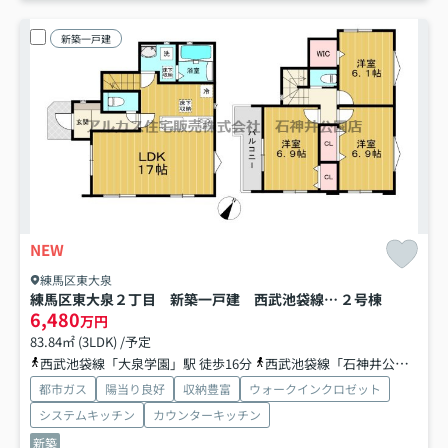
新築一戸建
NEW
練馬区東大泉
練馬区東大泉２丁目 新築一戸建 西武池袋線 大泉学園
２号棟
6,480
万円
83.84㎡ (3LDK) /予定
西武池袋線「大泉学園」駅 徒歩16分
西武池袋線「石神井公園」駅 バス7分 西武バス「三原台中学校（東京都）」 停歩3分
都市ガス
陽当り良好
収納豊富
ウォークインクロゼット
システムキッチン
カウンターキッチン
新築