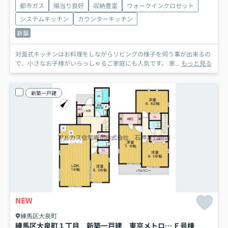
都市ガス
陽当り良好
収納豊富
ウォークインクロゼット
システムキッチン
カウンターキッチン
新築
対面式キッチンはお料理をしながらリビングの様子を伺う事が出来るの
で、小さなお子様がいらっしゃるご家庭にも人気です。 家...
もっと見る
新築一戸建
NEW
練馬区大泉町
練馬区大泉町１丁目 新築一戸建 東京メトロ有楽町線・副都心線 地下鉄成増
Ｆ号棟