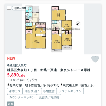
新築一戸建
NEW
練馬区大泉町
練馬区大泉町１丁目 新築一戸建 東京メトロ有楽町線・副都心線 地下鉄成増
Ａ号棟
5,890
万円
101.85㎡ (4LDK) /予定
有楽町線「地下鉄成増」駅 徒歩33分
東武東上線「成増」駅 バス15分 東武バス「南大和」 停歩6分
都市ガス
陽当り良好
収納豊富
システムキッチン
カウンターキッチン
食器洗い乾燥機
新築