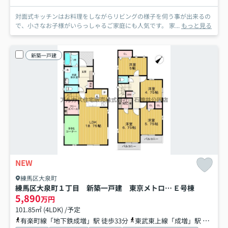
対面式キッチンはお料理をしながらリビングの様子を伺う事が出来るの
で、小さなお子様がいらっしゃるご家庭にも人気です。 家...
もっと見る
新築一戸建
NEW
練馬区大泉町
練馬区大泉町１丁目 新築一戸建 東京メトロ有楽町線・副都心線 地下鉄成増
Ｅ号棟
5,890
万円
101.85㎡ (4LDK) /予定
有楽町線「地下鉄成増」駅 徒歩33分
東武東上線「成増」駅 バス15分 東武バス「南大和」 停歩6分