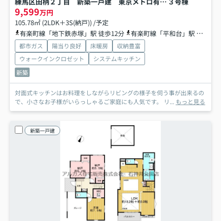
練馬区田柄２丁目 新築一戸建 東京メトロ有楽町線・副都心線 平和台
３号棟
9,599
万円
105.78㎡ (2LDK＋3S(納戸)) /予定
有楽町線「地下鉄赤塚」駅 徒歩12分
有楽町線「平和台」駅 徒歩15分
都市ガス
陽当り良好
床暖房
収納豊富
ウォークインクロゼット
システムキッチン
新築
対面式キッチンはお料理をしながらリビングの様子を伺う事が出来るの
で、小さなお子様がいらっしゃるご家庭にも人気です。 リ...
もっと見る
新築一戸建