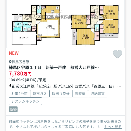
NEW
練馬区谷原
練馬区谷原１丁目 新築一戸建 都営大江戸線 光が丘
7,780
万円
104.89㎡ (4LDK) /予定
都営大江戸線「光が丘」駅 バス16分 西武バス「谷原三丁目」 停歩4分
駐車2台可
都市ガス
陽当り良好
床暖房
収納豊富
システムキッチン
新築
対面式キッチンはお料理をしながらリビングの様子を伺う事が出来るの
で、小さなお子様がいらっしゃるご家庭にも人気です。 カ...
もっと見る