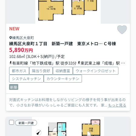
NEW
練馬区大泉町
練馬区大泉町１丁目 新築一戸建 東京メトロ有楽町線・副都心線 地下鉄成増
Ｃ号棟
5,890
万円
102.68㎡ (3LDK＋S(納戸)) /予定
有楽町線「地下鉄成増」駅 徒歩33分
東武東上線「成増」駅 バス15分 東武バス「南大和」 停歩6分
都市ガス
陽当り良好
収納豊富
ウォークインクロゼット
システムキッチン
カウンターキッチン
新築
対面式キッチンはお料理をしながらリビングの様子を伺う事が出来るの
で、小さなお子様がいらっしゃるご家庭にも人気です。 家...
もっと見る
新築一戸建