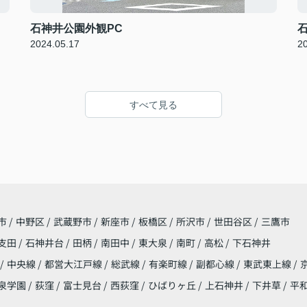
石神井公園外観PC
2024.05.17
2
すべて見る
市
/
中野区
/
武蔵野市
/
新座市
/
板橋区
/
所沢市
/
世田谷区
/
三鷹市
支田
/
石神井台
/
田柄
/
南田中
/
東大泉
/
南町
/
高松
/
下石神井
/
中央線
/
都営大江戸線
/
総武線
/
有楽町線
/
副都心線
/
東武東上線
/
泉学園
/
荻窪
/
富士見台
/
西荻窪
/
ひばりヶ丘
/
上石神井
/
下井草
/
平