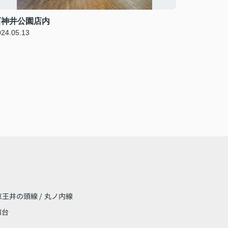
石神井公園店内
024.05.13
京王井の頭線
/
丸ノ内線
和台