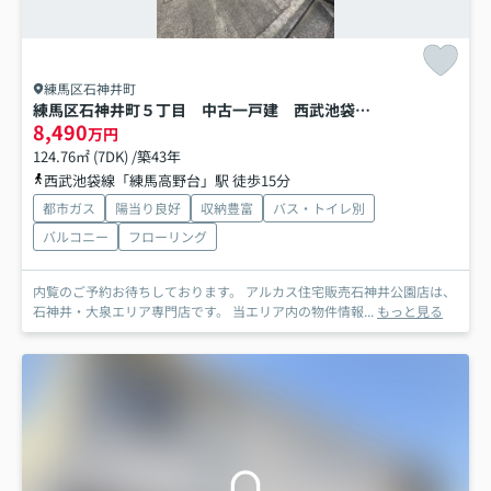
練馬区石神井町
練馬区石神井町５丁目 中古一戸建 西武池袋線 石神井公園
8,490
万円
124.76㎡ (7DK) /築43年
西武池袋線「練馬高野台」駅 徒歩15分
都市ガス
陽当り良好
収納豊富
バス・トイレ別
バルコニー
フローリング
内覧のご予約お待ちしております。 アルカス住宅販売石神井公園店は、
石神井・大泉エリア専門店です。 当エリア内の物件情報...
もっと見る