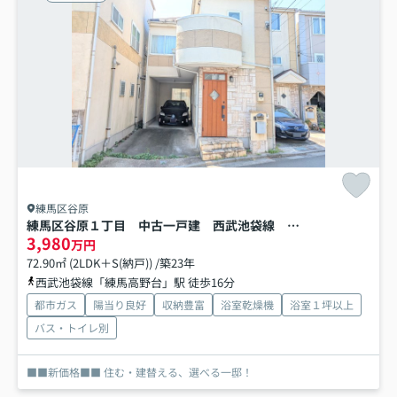
練馬区谷原
練馬区谷原１丁目 中古一戸建 西武池袋線 練馬高野台
3,980
万円
72.90㎡ (2LDK＋S(納戸)) /築23年
西武池袋線「練馬高野台」駅 徒歩16分
都市ガス
陽当り良好
収納豊富
浴室乾燥機
浴室１坪以上
バス・トイレ別
■■新価格■■ 住む・建替える、選べる一邸！