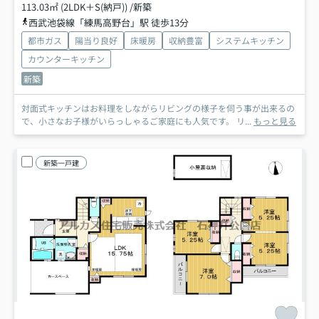
113.03㎡ (2LDK＋S(納戸)) /新築
西武池袋線「練馬高野台」駅 徒歩13分
都市ガス
陽当り良好
床暖房
収納豊富
システムキッチン
カウンターキッチン
新築
対面式キッチンはお料理をしながらリビングの様子を伺う事が出来るの
で、小さなお子様がいらっしゃるご家庭にも人気です。 リ...
もっと見る
新築一戸建