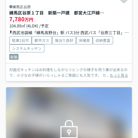
練馬区谷原
練馬区谷原１丁目 新築一戸建 都営大江戸線 光が丘
7,780
万円
104.89㎡ (4LDK) /予定
西武池袋線「練馬高野台」駅 バス3分 西武バス「谷原三丁目」 停歩3分
駐車2台可
都市ガス
陽当り良好
床暖房
収納豊富
システムキッチン
新築
対面式キッチンはお料理をしながらリビングの様子を伺う事が出来るの
で、小さなお子様がいらっしゃるご家庭にも人気です。 カ...
もっと見る