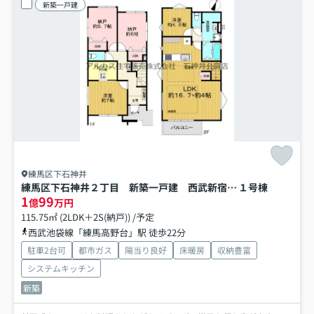
新築一戸建
練馬区下石神井
練馬区下石神井２丁目 新築一戸建 西武新宿線 上井草
１号棟
1
99
億
万円
115.75㎡ (2LDK＋2S(納戸)) /予定
西武池袋線「練馬高野台」駅 徒歩22分
駐車2台可
都市ガス
陽当り良好
床暖房
収納豊富
システムキッチン
新築