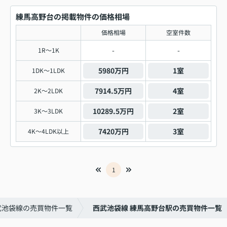
練馬高野台の掲載物件の価格相場
価格相場
空室件数
-
-
1R～1K
5980万円
1室
1DK～1LDK
7914.5万円
4室
2K～2LDK
10289.5万円
2室
3K～3LDK
7420万円
3室
4K～4LDK以上
1
武池袋線の売買物件一覧
西武池袋線 練馬高野台駅の売買物件一覧