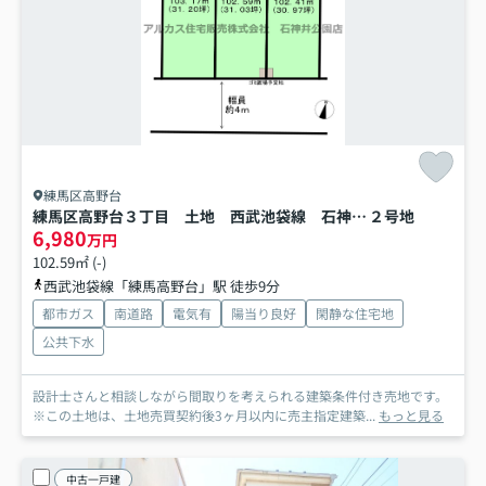
練馬区高野台
練馬区高野台３丁目 土地 西武池袋線 石神井公園
２号地
6,980
万円
102.59㎡ (-)
西武池袋線「練馬高野台」駅 徒歩9分
都市ガス
南道路
電気有
陽当り良好
閑静な住宅地
公共下水
設計士さんと相談しながら間取りを考えられる建築条件付き売地です。
※この土地は、土地売買契約後3ヶ月以内に売主指定建築...
もっと見る
中古一戸建