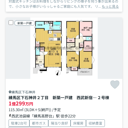
対面式キッチンはお料理をしながらリビングの様子を伺う事が出来るの
で、小さなお子様がいらっしゃるご家庭にも人気です。 リ...
もっと見る
新築一戸建
練馬区下石神井
練馬区下石神井２丁目 新築一戸建 西武新宿線 上井草
２号棟
1
299
億
万円
115.30㎡ (3LDK＋S(納戸)) /予定
西武池袋線「練馬高野台」駅 徒歩22分
駐車2台可
都市ガス
陽当り良好
床暖房
収納豊富